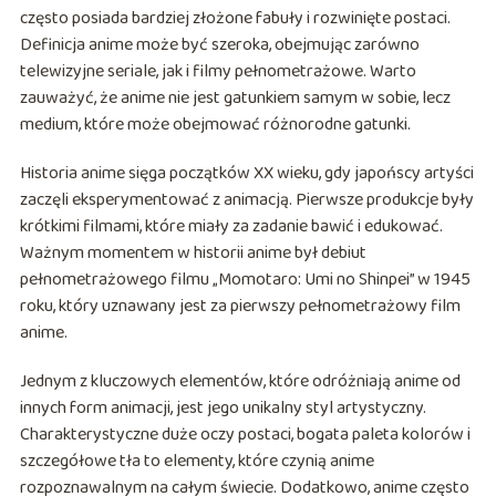
często posiada bardziej złożone fabuły i rozwinięte postaci.
Definicja anime może być szeroka, obejmując zarówno
telewizyjne seriale, jak i filmy pełnometrażowe. Warto
zauważyć, że anime nie jest gatunkiem samym w sobie, lecz
medium, które może obejmować różnorodne gatunki.
Historia anime sięga początków XX wieku, gdy japońscy artyści
zaczęli eksperymentować z animacją. Pierwsze produkcje były
krótkimi filmami, które miały za zadanie bawić i edukować.
Ważnym momentem w historii anime był debiut
pełnometrażowego filmu „Momotaro: Umi no Shinpei” w 1945
roku, który uznawany jest za pierwszy pełnometrażowy film
anime.
Jednym z kluczowych elementów, które odróżniają anime od
innych form animacji, jest jego unikalny styl artystyczny.
Charakterystyczne duże oczy postaci, bogata paleta kolorów i
szczegółowe tła to elementy, które czynią anime
rozpoznawalnym na całym świecie. Dodatkowo, anime często