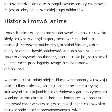
porusza bardziej dojrzałe i skomplikowane tematy, co sprawia,
że jest atrakcyjne dla szerokiej grupy odbiorców.
Historia i rozwój anime
Początki anime w Japonii można datować na lata 20. XX wieku,
kiedy to twórcy zaczęli eksperymentować z technikami
animacji. Pierwsze produkcje były krótkimi filmami, które
miały za zadanie bawić i edukować. W latach 60. i 70. anime
zaczęło zdobywać popularność, a seriale takie jak „Astro Boy” i
„Speed Racer” przyciągnęły uwagę międzynarodowej
publiczności.
W latach 80. i 90. miały miejsce kluczowe momenty w rozwoju
anime. Filmy takie jak „Akira” i „Ghost in the Shell” stały się
kultowymi produkcjami, które zdefiniowały gatunek cyberpunk
w anime. W tym okresie technologia komputerowa zaczęła
odgrywać coraz większą rolę w produkcji anime, co pozwoliło
na tworzenie bardziej zaawansowanych i wizualnie