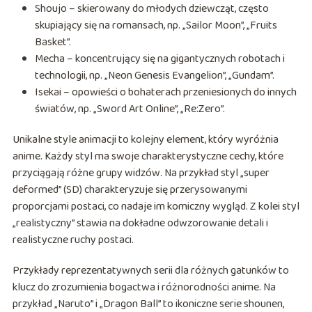
Shoujo – skierowany do młodych dziewcząt, często
skupiający się na romansach, np. „Sailor Moon”, „Fruits
Basket”.
Mecha – koncentrujący się na gigantycznych robotach i
technologii, np. „Neon Genesis Evangelion”, „Gundam”.
Isekai – opowieści o bohaterach przeniesionych do innych
światów, np. „Sword Art Online”, „Re:Zero”.
Unikalne style animacji to kolejny element, który wyróżnia
anime. Każdy styl ma swoje charakterystyczne cechy, które
przyciągają różne grupy widzów. Na przykład styl „super
deformed” (SD) charakteryzuje się przerysowanymi
proporcjami postaci, co nadaje im komiczny wygląd. Z kolei styl
„realistyczny” stawia na dokładne odwzorowanie detali i
realistyczne ruchy postaci.
Przykłady reprezentatywnych serii dla różnych gatunków to
klucz do zrozumienia bogactwa i różnorodności anime. Na
przykład „Naruto” i „Dragon Ball” to ikoniczne serie shounen,