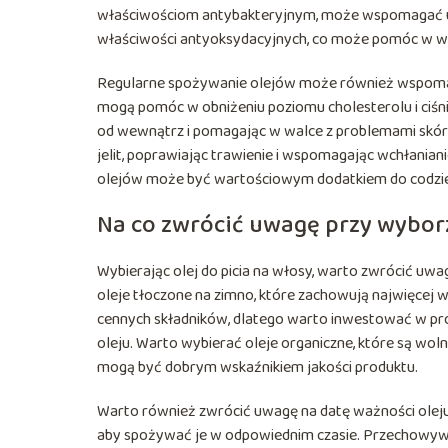
właściwościom antybakteryjnym, może wspomagać ukł
właściwości antyoksydacyjnych, co może pomóc w wal
Regularne spożywanie olejów może również wspomag
mogą pomóc w obniżeniu poziomu cholesterolu i ciśni
od wewnątrz i pomagając w walce z problemami skó
jelit, poprawiając trawienie i wspomagając wchłaniani
olejów może być wartościowym dodatkiem do codzien
Na co zwrócić uwagę przy wyborz
Wybierając olej do picia na włosy, warto zwrócić uw
oleje tłoczone na zimno, które zachowują najwięcej
cennych składników, dlatego warto inwestować w pro
oleju. Warto wybierać oleje organiczne, które są wol
mogą być dobrym wskaźnikiem jakości produktu.
Warto również zwrócić uwagę na datę ważności oleju. 
aby spożywać je w odpowiednim czasie. Przechowyw