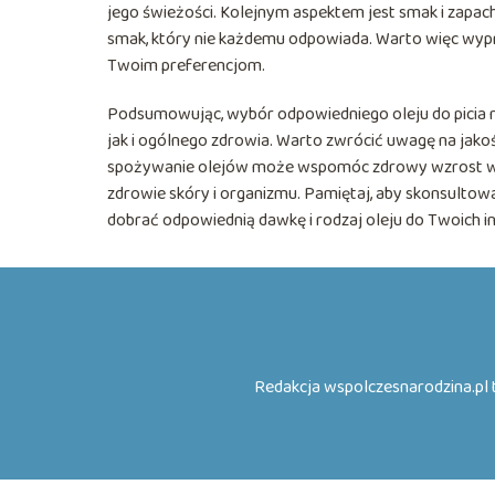
jego świeżości. Kolejnym aspektem jest smak i zapach 
smak, który nie każdemu odpowiada. Warto więc wypró
Twoim preferencjom.
Podsumowując, wybór odpowiedniego oleju do picia n
jak i ogólnego zdrowia. Warto zwrócić uwagę na jako
spożywanie olejów może wspomóc zdrowy wzrost wło
zdrowie skóry i organizmu. Pamiętaj, aby skonsultowa
dobrać odpowiednią dawkę i rodzaj oleju do Twoich i
Redakcja wspolczesnarodzina.pl t