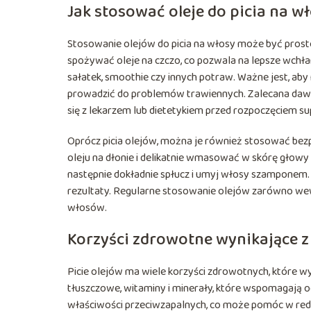
Jak stosować oleje do picia na w
Stosowanie olejów do picia na włosy może być proste,
spożywać oleje na czczo, co pozwala na lepsze wchł
sałatek, smoothie czy innych potraw. Ważne jest, aby
prowadzić do problemów trawiennych. Zalecana dawka
się z lekarzem lub dietetykiem przed rozpoczęciem su
Oprócz picia olejów, można je również stosować bezp
oleju na dłonie i delikatnie wmasować w skórę głowy 
następnie dokładnie spłucz i umyj włosy szamponem. 
rezultaty. Regularne stosowanie olejów zarówno wew
włosów.
Korzyści zdrowotne wynikające z 
Picie olejów ma wiele korzyści zdrowotnych, które 
tłuszczowe, witaminy i minerały, które wspomagają og
właściwości przeciwzapalnych, co może pomóc w redu