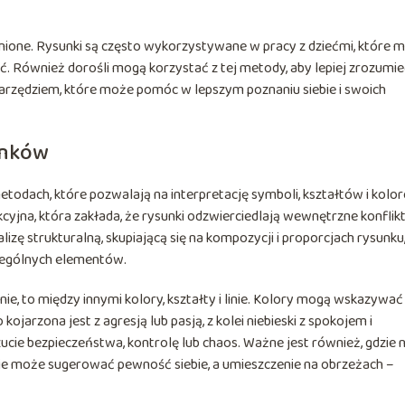
enione. Rysunki są często wykorzystywane w pracy z dziećmi, które m
 Również dorośli mogą korzystać z tej metody, aby lepiej zrozumi
narzędziem, które może pomóc w lepszym poznaniu siebie i swoich
unków
etodach, które pozwalają na interpretację symboli, kształtów i kolo
kcyjna, która zakłada, że rysunki odzwierciedlają wewnętrzne konflikt
ę strukturalną, skupiającą się na kompozycji i proporcjach rysunku
zególnych elementów.
, to między innymi kolory, kształty i linie. Kolory mogą wskazywać
ojarzona jest z agresją lub pasją, z kolei niebieski z spokojem i
czucie bezpieczeństwa, kontrolę lub chaos. Ważne jest również, gdzie 
nie może sugerować pewność siebie, a umieszczenie na obrzeżach –