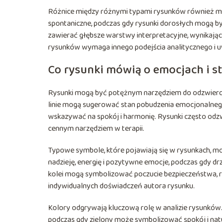
Różnice między różnymi typami rysunków również mają
spontaniczne, podczas gdy rysunki dorosłych mogą być
zawierać głębsze warstwy interpretacyjne, wynikając
rysunków wymaga innego podejścia analitycznego i uw
Co rysunki mówią o emocjach i s
Rysunki mogą być potężnym narzędziem do odzwiercie
linie mogą sugerować stan pobudzenia emocjonalneg
wskazywać na spokój i harmonię. Rysunki często odzwi
cennym narzędziem w terapii.
Typowe symbole, które pojawiają się w rysunkach, m
nadzieję, energię i pozytywne emocje, podczas gdy d
kolei mogą symbolizować poczucie bezpieczeństwa, ro
indywidualnych doświadczeń autora rysunku.
Kolory odgrywają kluczową rolę w analizie rysunków.
podczas gdy zielony może symbolizować spokój i natu