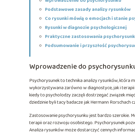
Wprowadzenie do psychorysunku
Podstawowe zasady analizy rysunków
Co rysunki mówią o emocjach i stanie p
Rysunki w diagnozie psychologicznej
Praktyczne zastosowania psychorysun
Podsumowanie i przyszłość psychorysu
Wprowadzenie do psychorysunk
Psychorysunek to technika analizy rysunków, która m
wykorzystywana zarówno w diagnostyce, jak i terapii
kiedy to psycholodzy zaczęli dostrzegać związek mię
dziedzinie byli tacy badacze jak Hermann Rorschach 
Zastosowanie psychorysunku jest bardzo szerokie. 
terapii oraz rozwoju osobistego. Psychorysunek pozw
Analiza rysunków może dostarczyć cennych informacj