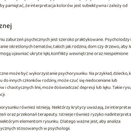
y pamiętać, że interpretacja kolorów jest subiektywna i zależy od
znej
niu zaburzeń psychicznych jest szeroko praktykowane. Psycholodzy 
nie określonych tematów, takich jak rodzina, dom czy drzewo, aby le
 mogą ujawniać ukryte lęki, konflikty wewnętrzne oraz niespełnione
eczne może być wykorzystanie psychorysunku. Na przykład, dziecko, 
u do innych członków rodziny, może czuć się niedoceniane lub
i chaotycznych linii, może doświadczać depresji lub lęku. Takie rys
ji.
rysunku również istnieją. Niektórzy krytycy uważają, że interpreta
eń oraz przekonań terapeuty. Istnieje również ryzyko nadinterpretac
niektórym elementom rysunku. Dlatego ważne jest, aby analiza
stycznych stosowanych w psychologii.