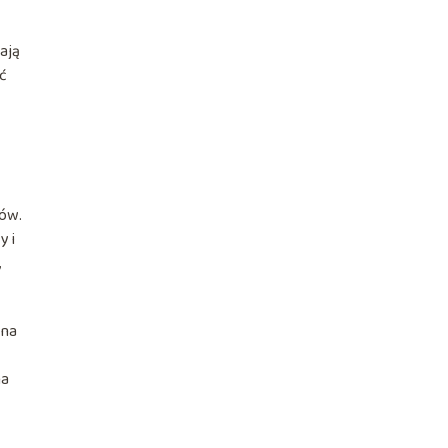
ają
eć
rów.
y i
,
 na
na