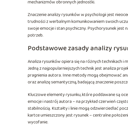
mechanizmów obronnych jednostki.
Znaczenie analizy rysunków w psychologii jest nieoc
trudności z werbalnym komunikowaniem swoich uczuć.
swoje emocje i stan psychiczny. Psychorysunek jest 
potrzeb.
Podstawowe zasady analizy rys
Analiza rysunków opiera się na różnych technikach i m
Jedną z najpopularniejszych technik jest analiza proje
pragnienia autora. Inne metody mogą obejmować analiz
oraz analizę semantyczną, badającą znaczenie poszc
Kluczowe elementy rysunku, które poddawane są ocenie
emocje i nastrój autora – na przykład czerwień często k
stabilnością. Kształty i linie mogą odzwierciedlać po
kartce umieszczony jest rysunek – centralne położe
wycofanie.