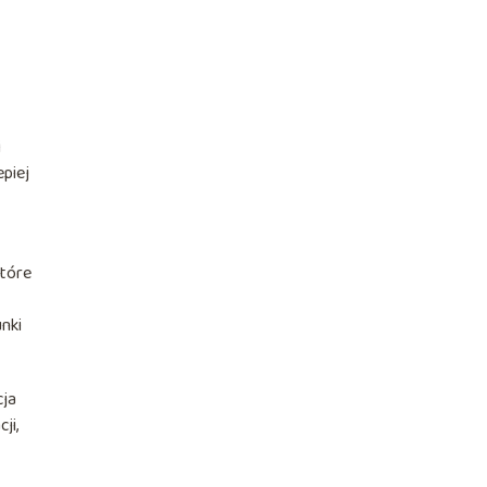
i
piej
które
unki
cja
ji,