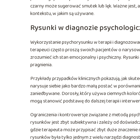
czarny może sugerować smutek lub lęk. Ważne jest, ab
kontekstu, w jakim są używane.
Rysunki w diagnozie psychologic
Wykorzystanie psychorysunku w terapii i diagnozowa
terapeuci często proszą swoich pacjentów o narysowa
zrozumieć ich stan emocjonalny i psychiczny. Rysunki
pragnienia.
Przykłady przypadków klinicznych pokazują, jak skut
narysuje siebie jako bardzo małą postać w porównani
zaniedbywane. Dorosły, który używa ciemnych kolorów 
mogą stanowić podstawę do dalszej terapii i interwenc
Ograniczenia i kontrowersje związane z metodą psycho
rysunków jest zbyt subiektywna i zależy od doświadcz
gdzie terapeuta może przypisać zbyt duże znaczenie 
rysunków była tylko jednym z wielu narzędzi diagno