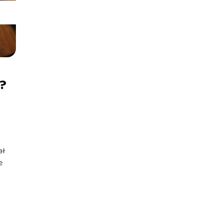
?
ał
e