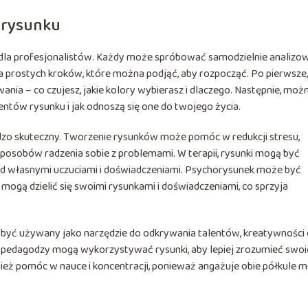
orysunku
 dla profesjonalistów. Każdy może spróbować samodzielnie analizo
ilka prostych kroków, które można podjąć, aby rozpocząć. Po pierwsze,
ia – co czujesz, jakie kolory wybierasz i dlaczego. Następnie, moż
tów rysunku i jak odnoszą się one do twojego życia.
dzo skuteczny. Tworzenie rysunków może pomóc w redukcji stresu,
posobów radzenia sobie z problemami. W terapii, rysunki mogą być
nad własnymi uczuciami i doświadczeniami. Psychorysunek może być
mogą dzielić się swoimi rysunkami i doświadczeniami, co sprzyja
być używany jako narzędzie do odkrywania talentów, kreatywności 
i pedagodzy mogą wykorzystywać rysunki, aby lepiej zrozumieć swoi
ież pomóc w nauce i koncentracji, ponieważ angażuje obie półkule 