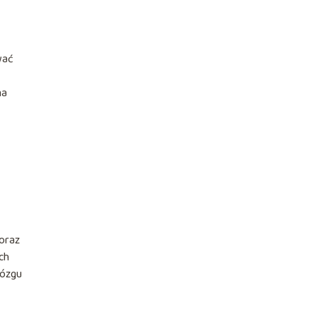
wać
na
oraz
ch
mózgu