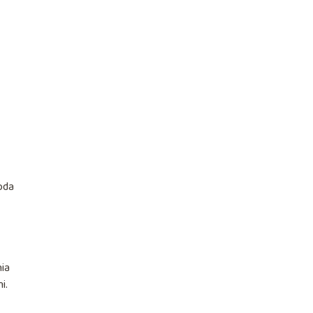
oda
ia
i.