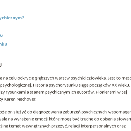
sychicznym?
ku
nku
u
a na celu odkrycie głębszych warstw psychiki człowieka. Jest to met
 psychologicznej. Historia psychorysunku sięga początków XX wieku,
dzy rysunkami a stanem psychicznym ich autorów. Pionierami w tej
czy Karen Machover.
Może on służyć do diagnozowania zaburzeń psychicznych, wspomagan
ala na wyrażenie emocji, które mogą być trudne do opisania słowam
i na temat wewnętrznych przeżyć, relacji interpersonalnych oraz