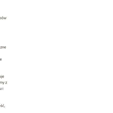
ypów
czne
je
uje
omy z
 i
ść,