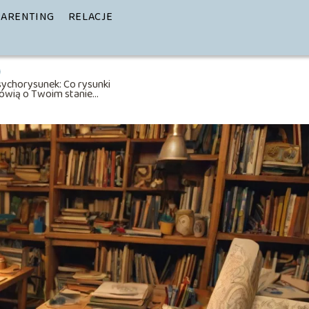
PARENTING
RELACJE
ychorysunek: Co rysunki
ówią o Twoim stanie
sychicznym?