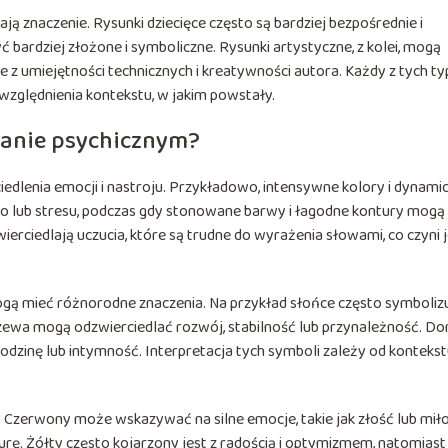
 znaczenie. Rysunki dziecięce często są bardziej bezpośrednie i
 bardziej złożone i symboliczne. Rysunki artystyczne, z kolei, mogą
e z umiejętności technicznych i kreatywności autora. Każdy z tych t
zględnienia kontekstu, w jakim powstały.
tanie psychicznym?
dlenia emocji i nastroju. Przykładowo, intensywne kolory i dynami
o lub stresu, podczas gdy stonowane barwy i łagodne kontury mogą
erciedlają uczucia, które są trudne do wyrażenia słowami, co czyni 
ogą mieć różnorodne znaczenia. Na przykład słońce często symboliz
rzewa mogą odzwierciedlać rozwój, stabilność lub przynależność. D
dzinę lub intymność. Interpretacja tych symboli zależy od kontekstu
 Czerwony może wskazywać na silne emocje, takie jak złość lub miło
rę. Żółty często kojarzony jest z radością i optymizmem, natomiast