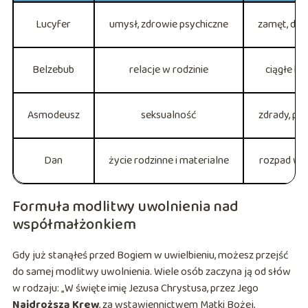
Lucyfer
umysł, zdrowie psychiczne
zamęt, dep
Belzebub
relacje w rodzinie
ciągłe kł
Asmodeusz
seksualność
zdrady, po
Dan
życie rodzinne i materialne
rozpad więz
Formuła modlitwy uwolnienia nad
współmałżonkiem
Gdy już stanąłeś przed Bogiem w uwielbieniu, możesz przejść
do samej modlitwy uwolnienia. Wiele osób zaczyna ją od słów
w rodzaju: „W święte imię Jezusa Chrystusa, przez Jego
Najdroższą Krew
, za wstawiennictwem Matki Bożej,