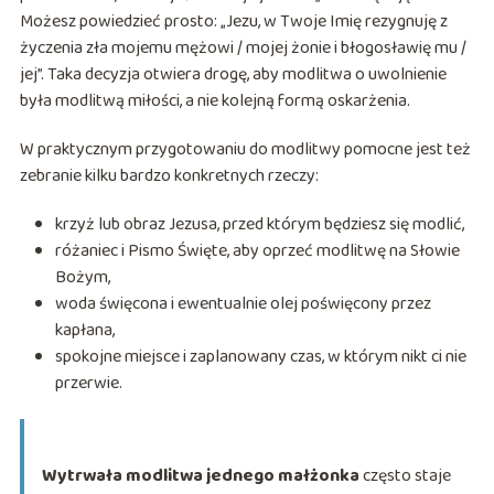
Możesz powiedzieć prosto: „Jezu, w Twoje Imię rezygnuję z
życzenia zła mojemu mężowi / mojej żonie i błogosławię mu /
jej”. Taka decyzja otwiera drogę, aby modlitwa o uwolnienie
była modlitwą miłości, a nie kolejną formą oskarżenia.
W praktycznym przygotowaniu do modlitwy pomocne jest też
zebranie kilku bardzo konkretnych rzeczy:
krzyż lub obraz Jezusa, przed którym będziesz się modlić,
różaniec i Pismo Święte, aby oprzeć modlitwę na Słowie
Bożym,
woda święcona i ewentualnie olej poświęcony przez
kapłana,
spokojne miejsce i zaplanowany czas, w którym nikt ci nie
przerwie.
Wytrwała modlitwa jednego małżonka
często staje