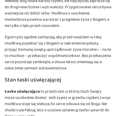
Niekiedy Bóg działa bardzo szybko, ale najczęściej zaprasza cię
do drogi nawrócenia i wytrwałości. Przygotowanie serca bywa
ważniejsze niż dobór słów. Modlitwa o uwolnienie
małżeństwa powinna wyrastać z pragnienia życia z Bogiem, a
nie tylko z lęku przed rozwodem.
Egzorcyści zgodnie zachęcają, aby przed wejściem w taką
modlitwę pojednać się z Bogiem w sakramencie pokuty,
przyjąć Komunię świętą, uporządkować życie moralne i – na ile
to możliwe – przebaczyć współmałżonkowi. Bez przebaczenia
serce pozostaje zamknięte, a słowa łatwo zmieniają się w
oskarżenie zamiast wstawiennictwa.
Stan łaski uświęcającej
Łaska uświęcająca
to przestrzeń, w której Duch Święty
może swobodnie działać. Jeśli żyjesz w grzechu ciężkim, twoja
modlitwa staje się słabsza, bo serce odsuwa się od Boga. Nie
chodzi o perfekcję, lecz o uczciwe uznanie grzechu i powrót do