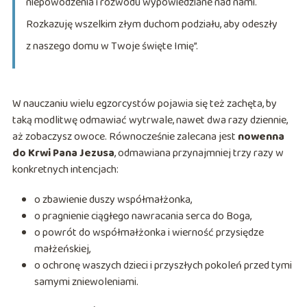
niepowodzenia i rozwodu wypowiedziane nad nami.
Rozkazuję wszelkim złym duchom podziału, aby odeszły
z naszego domu w Twoje święte Imię”.
W nauczaniu wielu egzorcystów pojawia się też zachęta, by
taką modlitwę odmawiać wytrwale, nawet dwa razy dziennie,
aż zobaczysz owoce. Równocześnie zalecana jest
nowenna
do Krwi Pana Jezusa
, odmawiana przynajmniej trzy razy w
konkretnych intencjach:
o zbawienie duszy współmałżonka,
o pragnienie ciągłego nawracania serca do Boga,
o powrót do współmałżonka i wierność przysiędze
małżeńskiej,
o ochronę waszych dzieci i przyszłych pokoleń przed tymi
samymi zniewoleniami.