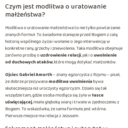
Czym jest modlitwa o uratowanie
małżeństwa?
Modlitwa o uratowanie małżeństwa to nie tylko powtarzanie
znanych formuł. To świadome stanięcie przed Bogiem z całą
historią wspólnego życia i wołanie o Jego interwencję w
konkretne rany, grzechy i zniewolenia. Taka modlitwa obejmuje
zarówno prośbę o
uzdrowienie relacji
, jak i o
uwolnienie
od duchowych ataków
, które mogą dotykać małżonków.
Ojciec Gabriel Amorth
– znany egzorcysta z Rzymu – pisał,
że dobrze przeżywana
modlitwa uwolnienia
bywa
skuteczniejsza niż uroczysty egzorcyzm. Działo się tak
wszędzie tam, gdzie osoba modląca się żyła w
łasce
uświęcającej
, miała głęboką wiarę i trwała w zjednoczeniu z
Bogiem. To wskazówka, że sama formuła jest wtórna.
Pierwsze miejsce ma relacja z Jezusem.