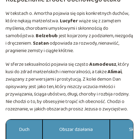
W tekstach o. Amortha pojawia się opis konkretnych duchów,
które nękają małżeństwa.
Lucyfer
wiąże się z zamętem
myślenia, chorobami umysłowymi i skłonnością do
samobójstwa.
Belzebub
jest kojarzony z podziałem, niezgodą
i dręczeniem.
Szatan
odpowiada za rozwody, nienawiść,
pragnienie zemsty i ciągłe kłótnie.
W sferze seksualności pojawia się często
Asmodeusz
, który
kusi do zdrad małżeńskich i niemoralności, a także
Alimai
,
związany z perwersjami i prostytucją. Z kolei demon Dan
opisywany jest jako ten, który niszczy uczucia miłości i
przywiązania, ściąga ubóstwo, długi, choroby i rozbija rodziny.
Nie chodzi o to, by obsesyjnie tropić ich obecność. Chodzi o
rozeznanie, w jakich obszarach prosisz Jezusa o zwycięstwo.
Duch
Obszar działania
Skut