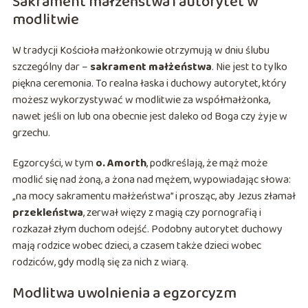
Sakrament małżeństwa i autorytet w
modlitwie
W tradycji Kościoła małżonkowie otrzymują w dniu ślubu
szczególny dar –
sakrament małżeństwa
. Nie jest to tylko
piękna ceremonia. To realna łaska i duchowy autorytet, który
możesz wykorzystywać w modlitwie za współmałżonka,
nawet jeśli on lub ona obecnie jest daleko od Boga czy żyje w
grzechu.
Egzorcyści, w tym
o. Amorth
, podkreślają, że mąż może
modlić się nad żoną, a żona nad mężem, wypowiadając słowa:
„na mocy sakramentu małżeństwa” i prosząc, aby Jezus złamał
przekleństwa
, zerwał więzy z magią czy pornografią i
rozkazał złym duchom odejść. Podobny autorytet duchowy
mają rodzice wobec dzieci, a czasem także dzieci wobec
rodziców, gdy modlą się za nich z wiarą.
Modlitwa uwolnienia a egzorcyzm