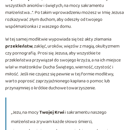
wszystkich aniołów i świętych, na mocy sakramentu
małżeństwa…”. Po takim wprowadzeniu możesz w Imię Jezusa
rozkazywać złym duchom, aby odeszły od twojego
współmałżonka i z waszego domu.
W tej samej modlitwie wypowiada się też akty złamania
przekleństw
, zaklęć, uroków, więzów z magią, okultyzmem
czy pornografią. Prosi się Jezusa, aby wszystkie te
przekleństwa przywiązał do swojego krzyża, a na ich miejsce
wlał w małżonków Ducha Świętego, wierność, czystość i
miłość. Jeśli nie czujesz się pewnie w tej formie modlitwy,
warto poprosić zaprzyjaźnionego kapłana o pomoc lub
przynajmniej o krótkie duchowe towarzyszenie.
„Jezu, na mocy
Twojej Krwi
i sakramentu naszego
małżeństwa zrywam każde słowo śmierci,