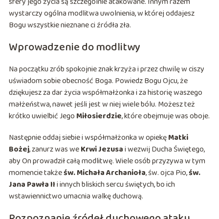
sfery jego życia są szczególnie atakowane. Innym razem
wystarczy ogólna modlitwa uwolnienia, w której oddajesz
Bogu wszystkie nieznane ci źródła zła.
Wprowadzenie do modlitwy
Na początku zrób spokojnie znak krzyża i przez chwilę w ciszy
uświadom sobie obecność Boga. Powiedz Bogu Ojcu, że
dziękujesz za dar życia współmałżonka i za historię waszego
małżeństwa, nawet jeśli jest w niej wiele bólu. Możesz też
krótko uwielbić Jego
Miłosierdzie
, które obejmuje was oboje.
Następnie oddaj siebie i współmałżonka w opiekę
Matki
Bożej
, zanurz was we
Krwi Jezusa
i wezwij Ducha Świętego,
aby On prowadził całą modlitwę. Wiele osób przyzywa w tym
momencie także
św. Michała Archanioła
, św. ojca Pio,
św.
Jana Pawła II
i innych bliskich sercu świętych, bo ich
wstawiennictwo umacnia walkę duchową.
Rozpoznanie źródeł duchowego ataku