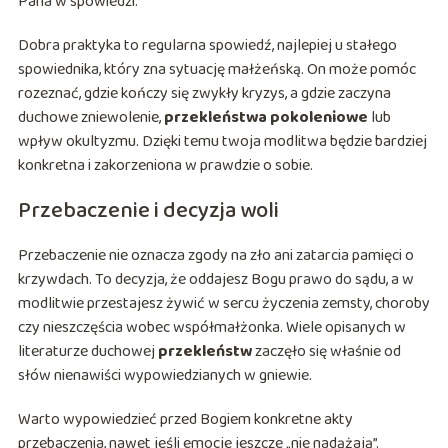
Pana w spowiedzi.
Dobra praktyka to regularna spowiedź, najlepiej u stałego
spowiednika, który zna sytuację małżeńską. On może pomóc
rozeznać, gdzie kończy się zwykły kryzys, a gdzie zaczyna
duchowe zniewolenie,
przekleństwa pokoleniowe
lub
wpływ okultyzmu. Dzięki temu twoja modlitwa będzie bardziej
konkretna i zakorzeniona w prawdzie o sobie.
Przebaczenie i decyzja woli
Przebaczenie nie oznacza zgody na zło ani zatarcia pamięci o
krzywdach. To decyzja, że oddajesz Bogu prawo do sądu, a w
modlitwie przestajesz żywić w sercu życzenia zemsty, choroby
czy nieszczęścia wobec współmałżonka. Wiele opisanych w
literaturze duchowej
przekleństw
zaczęło się właśnie od
słów nienawiści wypowiedzianych w gniewie.
Warto wypowiedzieć przed Bogiem konkretne akty
przebaczenia, nawet jeśli emocje jeszcze „nie nadążają”.