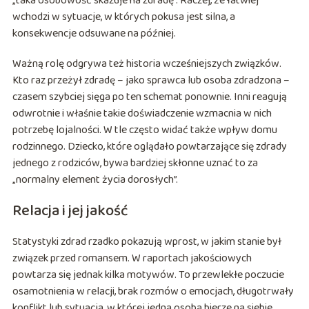
„taka osobowość skazuje na zdradę”. Raczej, że łatwiej
wchodzi w sytuacje, w których pokusa jest silna, a
konsekwencje odsuwane na później.
Ważną rolę odgrywa też historia wcześniejszych związków.
Kto raz przeżył zdradę – jako sprawca lub osoba zdradzona –
czasem szybciej sięga po ten schemat ponownie. Inni reagują
odwrotnie i właśnie takie doświadczenie wzmacnia w nich
potrzebę lojalności. W tle często widać także wpływ domu
rodzinnego. Dziecko, które oglądało powtarzające się zdrady
jednego z rodziców, bywa bardziej skłonne uznać to za
„normalny element życia dorosłych”.
Relacja i jej jakość
Statystyki zdrad rzadko pokazują wprost, w jakim stanie był
związek przed romansem. W raportach jakościowych
powtarza się jednak kilka motywów. To przewlekłe poczucie
osamotnienia w relacji, brak rozmów o emocjach, długotrwały
konflikt lub sytuacja, w której jedna osoba bierze na siebie