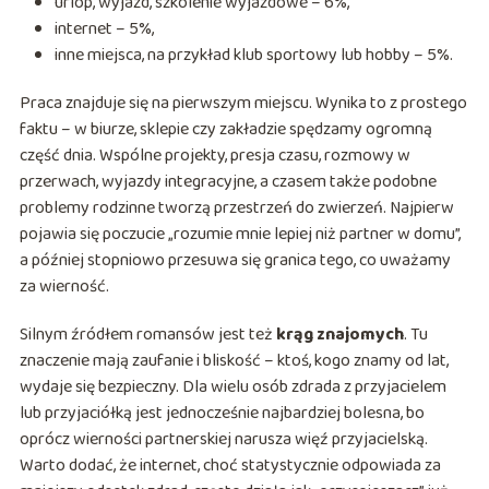
urlop, wyjazd, szkolenie wyjazdowe – 6%,
internet – 5%,
inne miejsca, na przykład klub sportowy lub hobby – 5%.
Praca znajduje się na pierwszym miejscu. Wynika to z prostego
faktu – w biurze, sklepie czy zakładzie spędzamy ogromną
część dnia. Wspólne projekty, presja czasu, rozmowy w
przerwach, wyjazdy integracyjne, a czasem także podobne
problemy rodzinne tworzą przestrzeń do zwierzeń. Najpierw
pojawia się poczucie „rozumie mnie lepiej niż partner w domu”,
a później stopniowo przesuwa się granica tego, co uważamy
za wierność.
Silnym źródłem romansów jest też
krąg znajomych
. Tu
znaczenie mają zaufanie i bliskość – ktoś, kogo znamy od lat,
wydaje się bezpieczny. Dla wielu osób zdrada z przyjacielem
lub przyjaciółką jest jednocześnie najbardziej bolesna, bo
oprócz wierności partnerskiej narusza więź przyjacielską.
Warto dodać, że internet, choć statystycznie odpowiada za