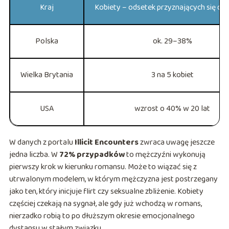
Kraj
Kobiety – odsetek przyznających się do
Polska
ok. 29–38%
Wielka Brytania
3 na 5 kobiet
USA
wzrost o 40% w 20 lat
W danych z portalu
Illicit Encounters
zwraca uwagę jeszcze
jedna liczba. W
72% przypadków
to mężczyźni wykonują
pierwszy krok w kierunku romansu. Może to wiązać się z
utrwalonym modelem, w którym mężczyzna jest postrzegany
jako ten, który inicjuje flirt czy seksualne zbliżenie. Kobiety
częściej czekają na sygnał, ale gdy już wchodzą w romans,
nierzadko robią to po dłuższym okresie emocjonalnego
dystansu w stałym związku.