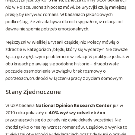
mężczyzn jest „tylko”
3 na 10
, oznacza to inny wzór deklaracji
niż w Polsce. Jedna z hipotez mówi, że Brytyjki czują mniejszą
presję, by ukrywać romans. W badaniach jakościowych
podkreślają, że zdrada bywa dla nich sygnałem, iż relacja od
dawna nie spełnia potrzeb emocjonalnych.
Mężczyźni w Wielkiej Brytanii częściej niż Polacy mówią o
zdradzie w kategoriach „błędu, który się wydarzył”. Nie zawsze
łączą go z głębszym problemem w relacji. W praktyce jednak w
obu krajach pojawiają się podobne historie – długotrwałe
poczucie osamotnienia w związku, brak rozmowy o
potrzebach, trudności w łączeniu pracy z życiem domowym.
Stany Zjednoczone
W USA badania
National Opinion Research Center
już w
2010 roku pokazały o
40% wyższy odsetek żon
przyznających się do zdrady niż dwie dekady wcześniej. Nie
chodzi tylko o realny wzrost romansów. Częściowo wynika to
z większej otwartości w deklaracjach oraz z dyskusji o prawie