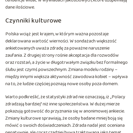
tendencje widać w wywiadach jakościowych, które uzupełniają
dane ilościowe.
Czynniki kulturowe
Polska wciąż jest krajem, w którym ważna pozostaje
deklarowana wartość wierności. W sondażach większość
ankietowanych uważa zdradę za poważne naruszenie
zaufania. Z drugiej strony rośnie akceptacja dla rozwodów
oraz rozstań, a życie w długotrwałym związku bez formalnego
ślubu jest czymś powszechnym. Zmiana modelu rodziny –
między innymi większa aktywność zawodowa kobiet – wpływa
na to, że ludzie częściej poznają nowe osoby poza domem.
Warto podkreślić, że statystyki zdrad nie oznaczają, iż „Polacy
zdradzają bardziej” niż inne społeczeństwa. W dużej mierze
pokazują gotowość do przyznania się w anonimowej ankiecie.
Zmiany kulturowe sprawiają, że osoby badane mniej boją się
mówić o swoich doświadczeniach. Zdrada nadal jest oceniana
negatywnie, ale coraz rzadziej bywa traktowana jako temat