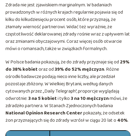
Zdrada nie jest zjawiskiem marginalnym. W badaniach
prowadzonych w różnych krajach regularnie pojawia się od
kilku do kilkudziesięciu procent osób, które przyznają, że
złamały wierność partnerowi. Widać też wyraźnie, że
częstotliwość deklarowanej zdrady rośnie wraz z upływem lat
oraz zmianami obyczajowymi. Coraz więcej osób otwarcie
mówi o romansach, także w związkach formalnych.
W Polsce badania pokazują, że do zdrady przyznaje się od
29%
do 38% kobiet
oraz od
39% do 52% mężczyzn
. Różne
ośrodki badawcze podają nieco inne liczby, ale przedział
pozostaje zbliżony. W Wielkiej Brytanii, według danych
cytowanych przez „Daily Telegraph”, proporcje wyglądają
odwrotnie:
3 na 5 kobiet
i tylko
3 na 10 mężczyzn
mówi, że
zdradziło partnera. W Stanach Zjednoczonych badania
National Opinion Research Center
pokazały, że odsetek
żon przyznających się do zdrady wzrósł w ciągu 20 lat o
40%
.