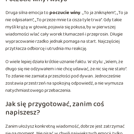
Druga silna emocja to
poczucie winy
. „To ja zniknąłem”, „To ja
nie odpisałam”, „To przeze mnie ta cisza tyle trwa”. Gdy takie
myśli krążą w głowie, pojawia się pokusa, by w pierwszej
wiadomości wlać cały worek tłumaczeń i przeprosin. Długie
wypracowanie rzadko jednak pomaga na start. Najczęściej
przytłacza odbiorcę i utrudnia mu reakcję.
O wiele lepiej działa krótkie uznanie faktu. W stylu: „Wiem, że
długo się nie odzywałem i nie chcę udawać, że nic się nie stało”.
To zdanie nie zamiata przeszłości pod dywan. Jednocześnie
zostawia przestrzeń na spokojną odpowiedź, a nie wymusza
natychmiastowego przebaczenia.
Jak się przygotować, zanim coś
napiszesz?
Zanim ułożysz konkretną wiadomość, dobrze jest zatrzymać
się na moment. Nie pisać w chwili największych emocji, tylko