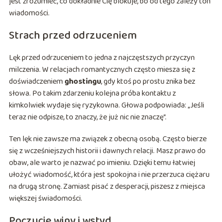
jest zrozumieć, co dokładnie Cię blokuje, bo od tego zależy ton
wiadomości.
Strach przed odrzuceniem
Lęk przed odrzuceniem to jedna z najczęstszych przyczyn
milczenia. W relacjach romantycznych często miesza się z
doświadczeniem
ghostingu
, gdy ktoś po prostu znika bez
słowa. Po takim zdarzeniu kolejna próba kontaktu z
kimkolwiek wydaje się ryzykowna. Głowa podpowiada: „Jeśli
teraz nie odpisze, to znaczy, że już nic nie znaczę”.
Ten lęk nie zawsze ma związek z obecną osobą. Często bierze
się z wcześniejszych historii i dawnych relacji. Masz prawo do
obaw, ale warto je nazwać po imieniu. Dzięki temu łatwiej
ułożyć wiadomość, która jest spokojna i nie przerzuca ciężaru
na drugą stronę. Zamiast pisać z desperacji, piszesz z miejsca
większej świadomości.
Poczucie winy i wstyd