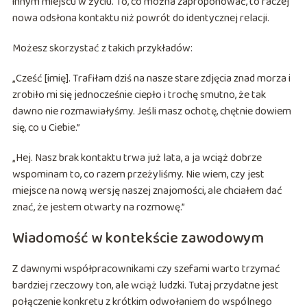
innym miejscu w życiu. To, co można zaproponować, to raczej
nowa odsłona kontaktu niż powrót do identycznej relacji.
Możesz skorzystać z takich przykładów:
„Cześć [imię]. Trafiłam dziś na nasze stare zdjęcia znad morza i
zrobiło mi się jednocześnie ciepło i trochę smutno, że tak
dawno nie rozmawiałyśmy. Jeśli masz ochotę, chętnie dowiem
się, co u Ciebie.”
„Hej. Nasz brak kontaktu trwa już lata, a ja wciąż dobrze
wspominam to, co razem przeżyliśmy. Nie wiem, czy jest
miejsce na nową wersję naszej znajomości, ale chciałem dać
znać, że jestem otwarty na rozmowę.”
Wiadomość w kontekście zawodowym
Z dawnymi współpracownikami czy szefami warto trzymać
bardziej rzeczowy ton, ale wciąż ludzki. Tutaj przydatne jest
połączenie konkretu z krótkim odwołaniem do wspólnego