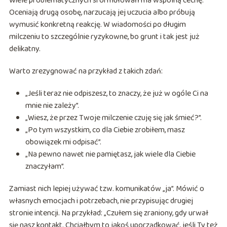
Wiele problematycznych sformułowań ma wspólną cechę.
Oceniają drugą osobę, narzucają jej uczucia albo próbują
wymusić konkretną reakcję. W wiadomości po długim
milczeniu to szczególnie ryzykowne, bo grunt i tak jest już
delikatny.
Warto zrezygnować na przykład z takich zdań:
„Jeśli teraz nie odpiszesz, to znaczy, że już w ogóle Ci na
mnie nie zależy”.
„Wiesz, że przez Twoje milczenie czuję się jak śmieć?”.
„Po tym wszystkim, co dla Ciebie zrobiłem, masz
obowiązek mi odpisać”.
„Na pewno nawet nie pamiętasz, jak wiele dla Ciebie
znaczyłam”.
Zamiast nich lepiej używać tzw. komunikatów „ja”. Mówić o
własnych emocjach i potrzebach, nie przypisując drugiej
stronie intencji. Na przykład: „Czułem się zraniony, gdy urwał
się nasz kontakt. Chciałbym to jakoś uporządkować, jeśli Ty też