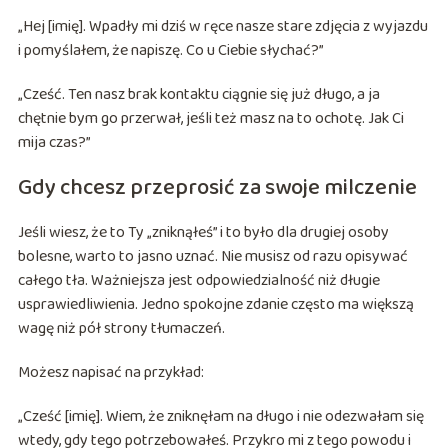
„Hej [imię]. Wpadły mi dziś w ręce nasze stare zdjęcia z wyjazdu
i pomyślałem, że napiszę. Co u Ciebie słychać?”
„Cześć. Ten nasz brak kontaktu ciągnie się już długo, a ja
chętnie bym go przerwał, jeśli też masz na to ochotę. Jak Ci
mija czas?”
Gdy chcesz przeprosić za swoje milczenie
Jeśli wiesz, że to Ty „zniknąłeś” i to było dla drugiej osoby
bolesne, warto to jasno uznać. Nie musisz od razu opisywać
całego tła. Ważniejsza jest odpowiedzialność niż długie
usprawiedliwienia. Jedno spokojne zdanie często ma większą
wagę niż pół strony tłumaczeń.
Możesz napisać na przykład:
„Cześć [imię]. Wiem, że zniknęłam na długo i nie odezwałam się
wtedy, gdy tego potrzebowałeś. Przykro mi z tego powodu i