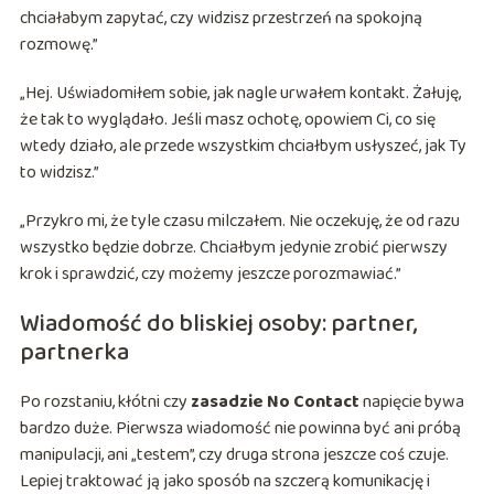
chciałabym zapytać, czy widzisz przestrzeń na spokojną
rozmowę.”
„Hej. Uświadomiłem sobie, jak nagle urwałem kontakt. Żałuję,
że tak to wyglądało. Jeśli masz ochotę, opowiem Ci, co się
wtedy działo, ale przede wszystkim chciałbym usłyszeć, jak Ty
to widzisz.”
„Przykro mi, że tyle czasu milczałem. Nie oczekuję, że od razu
wszystko będzie dobrze. Chciałbym jedynie zrobić pierwszy
krok i sprawdzić, czy możemy jeszcze porozmawiać.”
Wiadomość do bliskiej osoby: partner,
partnerka
Po rozstaniu, kłótni czy
zasadzie No Contact
napięcie bywa
bardzo duże. Pierwsza wiadomość nie powinna być ani próbą
manipulacji, ani „testem”, czy druga strona jeszcze coś czuje.
Lepiej traktować ją jako sposób na szczerą komunikację i