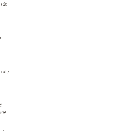
osób
k
 rolę
ć
ywny