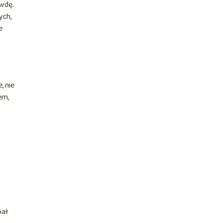
ywdę.
ych,
e
, nie
em,
pał