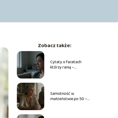
Zobacz także:
Cytaty o facetach
którzy ranią –
najmocniejsze teksty
Samotność w
małżeństwie po 50 –
skąd się bierze i jak sobie
radzić?