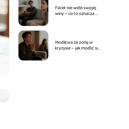
Facet nie widzi swojej
winy – co to oznacza w
związku?
Modlitwa za żonę w
kryzysie – jak modlić się
skutecznie?