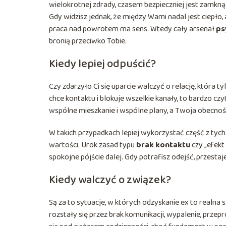
wielokrotnej zdrady, czasem bezpieczniej jest zamkną
Gdy widzisz jednak, że między Wami nadal jest ciepło,
praca nad powrotem ma sens. Wtedy cały arsenał
ps
bronią przeciwko Tobie.
Kiedy lepiej odpuścić?
Czy zdarzyło Ci się uparcie walczyć o relację, która ty
chce kontaktu i blokuje wszelkie kanały, to bardzo c
wspólne mieszkanie i wspólne plany, a Twoja obecnoś
W takich przypadkach lepiej wykorzystać część z tych
wartości. Urok zasad typu
brak kontaktu
czy „efekt
spokojne pójście dalej. Gdy potrafisz odejść, przest
Kiedy walczyć o związek?
Są za to sytuacje, w których odzyskanie ex to realna s
rozstały się przez brak komunikacji, wypalenie, prz