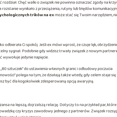
ć rozdział. Chęć walki o związek nie powinna oznaczać zgody na krz
 a rozstanie wynikało z przeciążenia, rutyny lub błędów komunikacyjn
ychologicznych trików na ex
może stać się Twoim narzędziem, ni
lko odbierała Ci spokój. Jeśli ex mówi wprost, że czuje lęk, obrzydzenie
zytelny sygnał. Podobnie gdy widzisz trwały związek z nowym partner
ć wywołuje jedynie napięcie.
 „80 sztuczek” do ustawienia własnych granic i odbudowy poczucia
 nowości” polega na tym, że działają także wtedy, gdy celem staje się
ajesz być dla kogokolwiek zdesperowaną opcją awaryjną.
zansa na lepszą, dojrzalszą relację. Dotyczy to na przykład par, które
eprowadzkę czy kryzys zawodowy jednego z partnerów. Związek rozsy