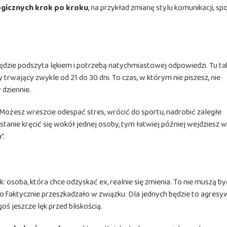
gicznych krok po kroku
, na przykład zmianę stylu komunikacji, sp
zie podszyta lękiem i potrzebą natychmiastowej odpowiedzi. Tu ta
szy trwający zwykle od 21 do 30 dni. To czas, w którym nie piszesz, nie
 dziennie.
e. Możesz wreszcie odespać stres, wrócić do sportu, nadrobić zaległe
stanie kręcić się wokół jednej osoby, tym łatwiej później wejdziesz w
”.
oba, która chce odzyskać ex, realnie się zmienia. To nie muszą by
o faktycznie przeszkadzało w związku. Dla jednych będzie to agres
oś jeszcze lęk przed bliskością.