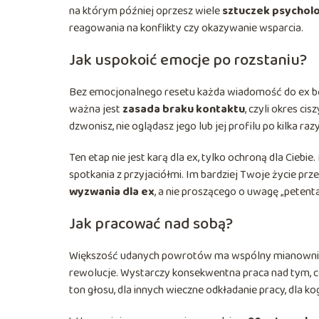
na którym później oprzesz wiele
sztuczek psycholo
reagowania na konflikty czy okazywanie wsparcia.
Jak uspokoić emocje po rozstaniu?
Bez emocjonalnego resetu każda wiadomość do ex będ
ważna jest
zasada braku kontaktu
, czyli okres ci
dzwonisz, nie oglądasz jego lub jej profilu po kilka razy
Ten etap nie jest karą dla ex, tylko ochroną dla Ciebi
spotkania z przyjaciółmi. Im bardziej Twoje życie prze
wyzwania dla ex
, a nie proszącego o uwagę „petenta
Jak pracować nad sobą?
Większość udanych powrotów ma wspólny mianownik: os
rewolucje. Wystarczy konsekwentna praca nad tym, c
ton głosu, dla innych wieczne odkładanie pracy, dla kog