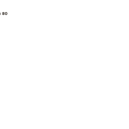
ło
80