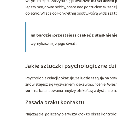
W tym miejscu zaczyna się prawdziwe
80 sztuczek 
lepszy sen, nowe hobby, praca nad poczuciem własnej 
obietnic. Wraca do konkretnej osoby, którą widzi i z kt
Im bardziej przestajesz czekać z utęsknieni
wymykasz się z jego świata.
Jakie sztuczki psychologiczne dzi
Psychologia relacji pokazuje, że ludzie reagują na po
znów stajesz się wyzwaniem, ciekawość rośnie. Właśn
ex
– na balansowaniu między bliskością a dystanse
Zasada braku kontaktu
Najczęściej polecany pierwszy krok to okres kontrolow