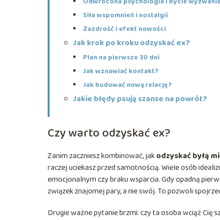
Odwrócona psychologia i bycie wyzwani
Siła wspomnień i nostalgii
Zazdrość i efekt nowości
Jak krok po kroku odzyskać ex?
Plan na pierwsze 30 dni
Jak wznawiać kontakt?
Jak budować nową relację?
Jakie błędy psują szanse na powrót?
Czy warto odzyskać ex?
Zanim zaczniesz kombinować, jak
odzyskać byłą mi
raczej uciekasz przed samotnością. Wiele osób idealizu
emocjonalnym czy braku wsparcia. Gdy opadną pierwsze
związek znajomej pary, a nie swój. To pozwoli spojrzeć
Drugie ważne pytanie brzmi: czy ta osoba wciąż Cię sza