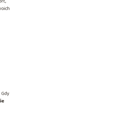
rt,
woich
. Gdy
ie