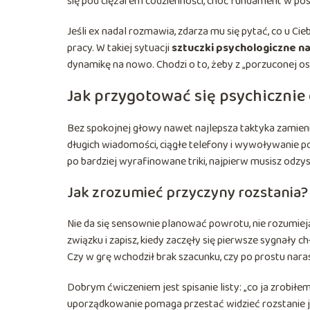
się pod ciężarem codzienności, choć fundament w post
Jeśli ex nadal rozmawia, zdarza mu się pytać, co u Cie
pracy. W takiej sytuacji
sztuczki psychologiczne n
dynamikę na nowo. Chodzi o to, żeby z „porzuconej o
Jak przygotować się psychicznie
Bez spokojnej głowy nawet najlepsza taktyka zamieni
długich wiadomości, ciągłe telefony i wywoływanie po
po bardziej wyrafinowane triki, najpierw musisz odzy
Jak zrozumieć przyczyny rozstania?
Nie da się sensownie planować powrotu, nie rozumiej
związku i zapisz, kiedy zaczęły się pierwsze sygnały chło
Czy w grę wchodził brak szacunku, czy po prostu nara
Dobrym ćwiczeniem jest spisanie listy: „co ja zrobiłem ź
uporządkowanie pomaga przestać widzieć rozstanie jak