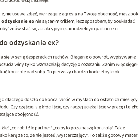
aci uczuć wciąż istnieje.
bie, nie usuwa zdjęć, nie reaguje agresją na Twoją obecność, masz pol
a odzyskanie ex
nie są tanim trikiem, lecz sposobem, by poukładać
soby” znów stać się atrakcyjnym, samodzielnym partnerem.
 do odzyskania ex?
a się w serię desperackich ruchów. Błaganie o powrót, wypisywanie
czucia winy tylko wzmacniają decyzję o rozstaniu. Zanim więc sięgni
skać kontrolę nad sobą. To pierwszy i bardzo konkretny krok.
ąc, dlaczego doszło do końca. Wróć w myślach do ostatnich miesięcy
du. Czy częściej się kłóciliście, czy raczej uciekaliście w pracę i telef
stająca obojętność.
le”, „co robił źle partner”, „co było poza naszą kontrolą”. Takie
o karę za to, że nie jesteś „wystarczający”. To także gotowy materi