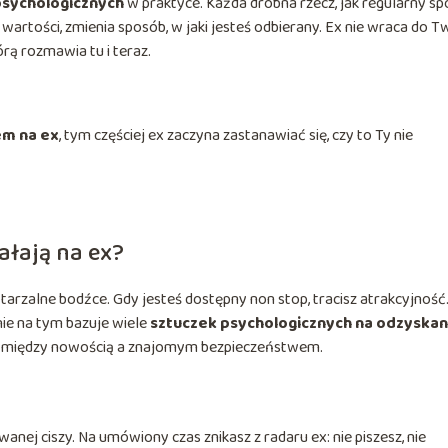
psychologicznych
w praktyce. Każda drobna rzecz, jak regularny spo
wartości, zmienia sposób, w jaki jesteś odbierany. Ex nie wraca do T
órą rozmawia tu i teraz.
em na ex
, tym częściej ex zaczyna zastanawiać się, czy to Ty nie
ałają na ex?
wtarzalne bodźce. Gdy jesteś dostępny non stop, tracisz atrakcyjność
ie na tym bazuje wiele
sztuczek psychologicznych na odzyskan
m, między nowością a znajomym bezpieczeństwem.
anej ciszy. Na umówiony czas znikasz z radaru ex: nie piszesz, nie