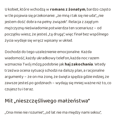
U kobiet, które wchodzą w
romans z żonatym
, bardzo często
w tle pojawia się przekonanie: „ze mną i tak się nie uda”, „nie
jestem dość dobra na pełny związek”. Relacja z zajętym
mężczyzną nieświadomie potwierdza ten scenariusz – od
początku wiesz, że jesteś „tą drugą”, więc finał bez wspólnego
życia wydaje się wręcz wpisany w układ.
Dochodzi do tego uzależnienie emocjonalne. Każda
wiadomość, każdy ukradkowy telefon, każda noc razem
wzmacnia Twój mózg podobnie jak
haj zakochania
. Wtedy
trzeźwa ocena sytuacji schodzi na dalszy plan, a racjonalne
argumenty – że on ma żonę, że święta spędza gdzie indziej, że
zawsze jesteś po godzinach – wydają się mniej ważne niż to, co
czujesz tu i teraz.
Mit „nieszczęśliwego małżeństwa”
„Ona mnie nie rozumie”, „od lat nie ma między nami seksu”,