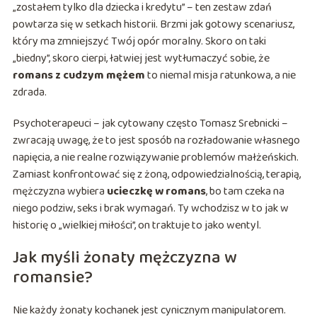
„zostałem tylko dla dziecka i kredytu” – ten zestaw zdań
powtarza się w setkach historii. Brzmi jak gotowy scenariusz,
który ma zmniejszyć Twój opór moralny. Skoro on taki
„biedny”, skoro cierpi, łatwiej jest wytłumaczyć sobie, że
romans z cudzym mężem
to niemal misja ratunkowa, a nie
zdrada.
Psychoterapeuci – jak cytowany często Tomasz Srebnicki –
zwracają uwagę, że to jest sposób na rozładowanie własnego
napięcia, a nie realne rozwiązywanie problemów małżeńskich.
Zamiast konfrontować się z żoną, odpowiedzialnością, terapią,
mężczyzna wybiera
ucieczkę w romans
, bo tam czeka na
niego podziw, seks i brak wymagań. Ty wchodzisz w to jak w
historię o „wielkiej miłości”, on traktuje to jako wentyl.
Jak myśli żonaty mężczyzna w
romansie?
Nie każdy żonaty kochanek jest cynicznym manipulatorem.