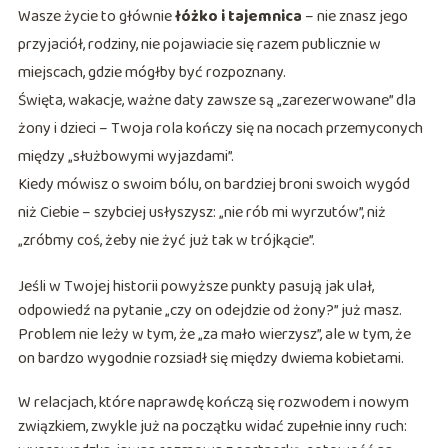
Wasze życie to głównie
łóżko i tajemnica
– nie znasz jego
przyjaciół, rodziny, nie pojawiacie się razem publicznie w
miejscach, gdzie mógłby być rozpoznany.
Święta, wakacje, ważne daty zawsze są „zarezerwowane” dla
żony i dzieci – Twoja rola kończy się na nocach przemyconych
między „służbowymi wyjazdami”.
Kiedy mówisz o swoim bólu, on bardziej broni swoich wygód
niż Ciebie – szybciej usłyszysz: „nie rób mi wyrzutów”, niż
„zróbmy coś, żeby nie żyć już tak w trójkącie”.
Jeśli w Twojej historii powyższe punkty pasują jak ulał,
odpowiedź na pytanie „czy on odejdzie od żony?” już masz.
Problem nie leży w tym, że „za mało wierzysz”, ale w tym, że
on bardzo wygodnie rozsiadł się między dwiema kobietami.
W relacjach, które naprawdę kończą się rozwodem i nowym
związkiem, zwykle już na początku widać zupełnie inny ruch: