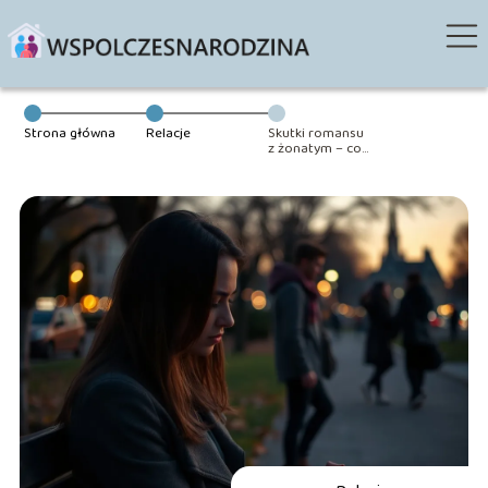
Strona główna
Relacje
Skutki romansu
z żonatym – co
warto wiedzieć
przed decyzją?