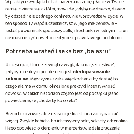
W praktyce wygląda to tak: narzeka na żonę, płacze w Twoje
ramię, zwierza się z kłótni, mówi, że „gdyby nie dziecko, dawno
by odszedł”, ale żadnego konkretu nie wprowadza w życie. W
ten sposób Ty współuczestniczysz w jego małżeństwie –
jesteś powierniczką, pocieszycielką i kochanką w jednym – a on
nie musi ruszyć nawet o centymetr prawdziwego problemu.
Potrzeba wrażeń i seks bez „balastu”
U części par, które z zewnątrz wyglądają na „szczęśliwe”,
jedynym realnym problemem jest
niedopasowanie
seksualne
. Mężczyzna szuka więc kochanki, by dostać to,
czego nie ma w domu: określone praktyki, intensywność,
nowość. W takich historiach często jest od początku jasno
powiedziane, że „chodzi tylko o seks”.
Brzmi to uczciwie, ale z czasem jedna strona zaczyna czuć
więcej. Zwykle kobieta, bo intensywny seks, sekrety, adrenalina
i jego opowieści o cierpieniu w małżeństwie dają złudzenie