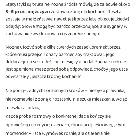
Statystyki są brutalne: różne źródła mówią, że zaledwie około
3–5 proc. mężczyzn
zostawia żonę dla kochanki. Reszta
zostaje w małżeństwie, nawet jeśli przez lata obiecuje „kiedyś
odejdę”. Słowa mogą być bardzo przekonujące, ale sygnały w
zachowaniu zwykle mówią coś zupełnie innego.
Można ułożyć sobie kilka twardych zasad-„bramek”, przez
które musi przejść żonaty partner, aby traktować jego
deklaracje na serio. Jeśli od miesięcy albo lat żadna z nich nie
jest spełniona, masz przed sobą odpowiedź, choćby jego usta
powtarzały „jeszcze trochę, kochanie”.
Nie podjął żadnych formalnych kroków – nie był u prawnika,
nie rozmawiał z żoną o rozstaniu, nie szuka mieszkania, wciąż
mieszka z rodziną.
Każda próba rozmowy o konkretnej dacie kończy się
opowieścią o kredycie, dzieciach, chorującej teściowej, „złym
momencie” – lista wymówek rośnie, ale działania nie.