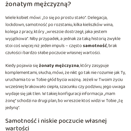
żonatym mężczyzną?
Wiele kobiet mówi: „to się po prostu stało”. Delegacja,
lockdown, samotność po rozstaniu, kilka kieliszków wina,
kolega z pracy, który „wreszcie dostrzegł, jaka jestem
wyjątkowa”. Niby przypadek, a jednak za taką historią zwykle
stoi coś więcej niż jeden impuls – często
samotność
, brak
czułości i bardzo słabe poczucie własnej wartości.
Kiedy pojawia się
żonaty mężczyzna
, który zasypuje
komplementami, słucha, mówi, że nikt go tak nie rozumie jak Ty,
uruchamia to w Tobie głód bycia ważną. Jeżeli w Twoim życiu
wcześniej brakowało ciepła, szacunku czy podziwu, jego uwaga
wydaje się jak tlen. W takiej konfiguracji informacja „mam
żonę” schodzi na drugi plan, bo wreszcie ktoś widzi w Tobie „tę
jedyną”.
Samotność i niskie poczucie własnej
wartości