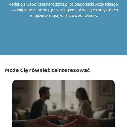
Redakcja wspolczesnarodzina.pl to pasjonatki wszystkiego,
co związane z rodziną, parentingiem. W naszych artykułach
znajdziesz masę wskazówek i wiedzy.
Może Cię również zainteresować