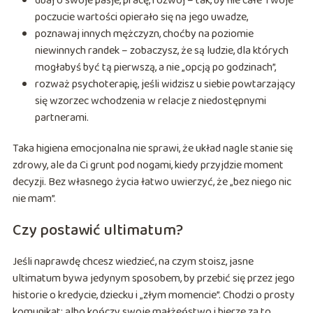
dbaj o swoje pasje, pracę, rozwój – tak, by nie całe Twoje
poczucie wartości opierało się na jego uwadze,
poznawaj innych mężczyzn, choćby na poziomie
niewinnych randek – zobaczysz, że są ludzie, dla których
mogłabyś być tą pierwszą, a nie „opcją po godzinach”,
rozważ psychoterapię, jeśli widzisz u siebie powtarzający
się wzorzec wchodzenia w relacje z niedostępnymi
partnerami.
Taka higiena emocjonalna nie sprawi, że układ nagle stanie się
zdrowy, ale da Ci grunt pod nogami, kiedy przyjdzie moment
decyzji. Bez własnego życia łatwo uwierzyć, że „bez niego nic
nie mam”.
Czy postawić ultimatum?
Jeśli naprawdę chcesz wiedzieć, na czym stoisz, jasne
ultimatum bywa jedynym sposobem, by przebić się przez jego
historie o kredycie, dziecku i „złym momencie”. Chodzi o prosty
komunikat: albo kończy swoje małżeństwo i bierze za to