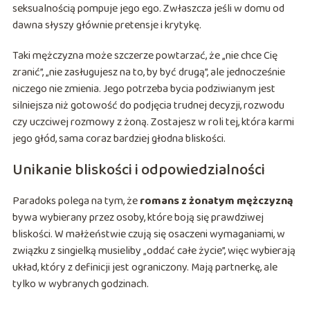
seksualnością pompuje jego ego. Zwłaszcza jeśli w domu od
dawna słyszy głównie pretensje i krytykę.
Taki mężczyzna może szczerze powtarzać, że „nie chce Cię
zranić”, „nie zasługujesz na to, by być drugą”, ale jednocześnie
niczego nie zmienia. Jego potrzeba bycia podziwianym jest
silniejsza niż gotowość do podjęcia trudnej decyzji, rozwodu
czy uczciwej rozmowy z żoną. Zostajesz w roli tej, która karmi
jego głód, sama coraz bardziej głodna bliskości.
Unikanie bliskości i odpowiedzialności
Paradoks polega na tym, że
romans z żonatym mężczyzną
bywa wybierany przez osoby, które boją się prawdziwej
bliskości. W małżeństwie czują się osaczeni wymaganiami, w
związku z singielką musieliby „oddać całe życie”, więc wybierają
układ, który z definicji jest ograniczony. Mają partnerkę, ale
tylko w wybranych godzinach.