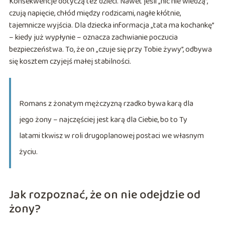
Konsekwencje dotyczą też dzieci. Nawet jeśli „nic nie wiedzą”,
czują napięcie, chłód między rodzicami, nagłe kłótnie,
tajemnicze wyjścia. Dla dziecka informacja „tata ma kochankę”
– kiedy już wypłynie – oznacza zachwianie poczucia
bezpieczeństwa. To, że on „czuje się przy Tobie żywy”, odbywa
się kosztem czyjejś małej stabilności.
Romans z żonatym mężczyzną rzadko bywa karą dla
jego żony – najczęściej jest karą dla Ciebie, bo to Ty
latami tkwisz w roli drugoplanowej postaci we własnym
życiu.
Jak rozpoznać, że on nie odejdzie od
żony?