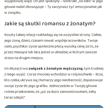
wyjątkowej więzi. On jest spokojny – kontrakt „na seks” w jego
głowie nadal obowiązuje – Ty zaczynasz żyć emocjonalnie jak
w związku.
Jakie są skutki romansu z żonatym?
Koszty takiej relacji rozkładają się na wszystkie strony: Ciebie,
jego żonę, dzieci, czasem nawet współpracowników. Twoje
ciało, psychika i życie społeczne płacą wysoką cenę za to, że
przez miesiące lub lata jesteś w układzie, w którym zawsze
stoisz na drugim miejscu.
Im dłużej trwa
związek z żonatym mężczyzną
, tym trudniej
z niego wyjść. Coraz mocniej wchodzisz w rolę kochanki – ktoś,
kto czeka, ukrywa się, tłumaczy jego nieobecność, dopasowuje
swoje życie do jego grafiku. Jednocześnie w Twojej głowie
rośnie przekonanie, że „już za dużo zainwestowałam, żeby
teraz odejść”.