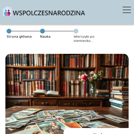
Strona główna
Nauka
Wierszyki po
niemiecku.
Zobacz nasze 5
propozycji!