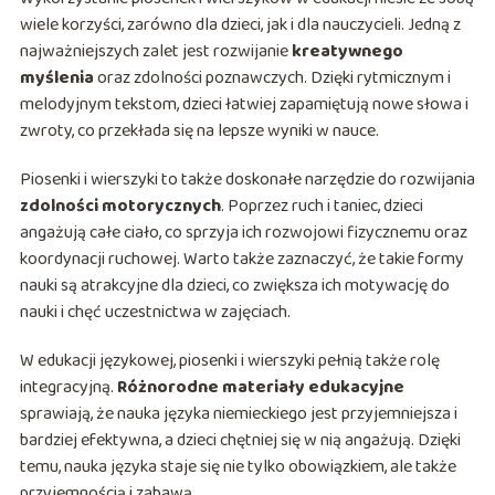
wiele korzyści, zarówno dla dzieci, jak i dla nauczycieli. Jedną z
najważniejszych zalet jest rozwijanie
kreatywnego
myślenia
oraz zdolności poznawczych. Dzięki rytmicznym i
melodyjnym tekstom, dzieci łatwiej zapamiętują nowe słowa i
zwroty, co przekłada się na lepsze wyniki w nauce.
Piosenki i wierszyki to także doskonałe narzędzie do rozwijania
zdolności motorycznych
. Poprzez ruch i taniec, dzieci
angażują całe ciało, co sprzyja ich rozwojowi fizycznemu oraz
koordynacji ruchowej. Warto także zaznaczyć, że takie formy
nauki są atrakcyjne dla dzieci, co zwiększa ich motywację do
nauki i chęć uczestnictwa w zajęciach.
W edukacji językowej, piosenki i wierszyki pełnią także rolę
integracyjną.
Różnorodne materiały edukacyjne
sprawiają, że nauka języka niemieckiego jest przyjemniejsza i
bardziej efektywna, a dzieci chętniej się w nią angażują. Dzięki
temu, nauka języka staje się nie tylko obowiązkiem, ale także
przyjemnością i zabawą.