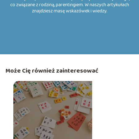
co związane z rodziną, parentingiem. W naszych artykułach
znajdziesz masę wskazówek i wiedzy.
Może Cię również zainteresować