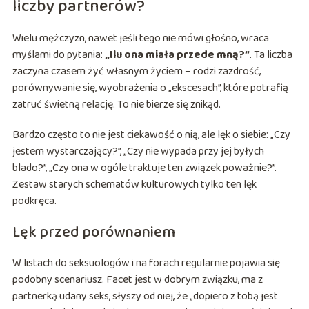
liczby partnerów?
Wielu mężczyzn, nawet jeśli tego nie mówi głośno, wraca
myślami do pytania:
„Ilu ona miała przede mną?”
. Ta liczba
zaczyna czasem żyć własnym życiem – rodzi zazdrość,
porównywanie się, wyobrażenia o „ekscesach”, które potrafią
zatruć świetną relację. To nie bierze się znikąd.
Bardzo często to nie jest ciekawość o nią, ale lęk o siebie: „Czy
jestem wystarczający?”, „Czy nie wypada przy jej byłych
blado?”, „Czy ona w ogóle traktuje ten związek poważnie?”.
Zestaw starych schematów kulturowych tylko ten lęk
podkręca.
Lęk przed porównaniem
W listach do seksuologów i na forach regularnie pojawia się
podobny scenariusz. Facet jest w dobrym związku, ma z
partnerką udany seks, słyszy od niej, że „dopiero z tobą jest