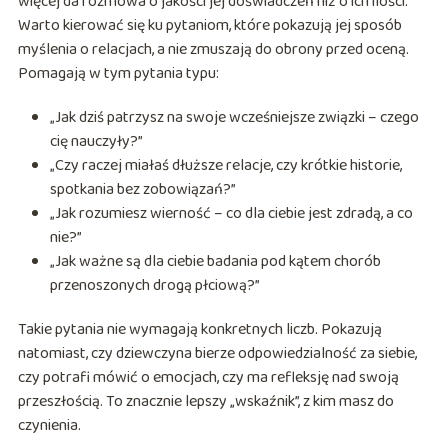
więcej da rozmowa o jakości jej doświadczeń niż o ich ilości.
Warto kierować się ku pytaniom, które pokazują jej sposób
myślenia o relacjach, a nie zmuszają do obrony przed oceną.
Pomagają w tym pytania typu:
„Jak dziś patrzysz na swoje wcześniejsze związki – czego
cię nauczyły?”
„Czy raczej miałaś dłuższe relacje, czy krótkie historie,
spotkania bez zobowiązań?”
„Jak rozumiesz wierność – co dla ciebie jest zdradą, a co
nie?”
„Jak ważne są dla ciebie badania pod kątem chorób
przenoszonych drogą płciową?”
Takie pytania nie wymagają konkretnych liczb. Pokazują
natomiast, czy dziewczyna bierze odpowiedzialność za siebie,
czy potrafi mówić o emocjach, czy ma refleksję nad swoją
przeszłością. To znacznie lepszy „wskaźnik”, z kim masz do
czynienia.