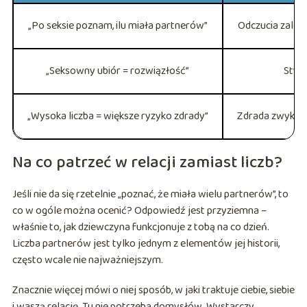
„Po seksie poznam, ilu miała partnerów”
Odczucia zależą
„Seksowny ubiór = rozwiązłość”
Styl 
„Wysoka liczba = większe ryzyko zdrady”
Zdrada zwykle 
Na co patrzeć w relacji zamiast liczb?
Jeśli nie da się rzetelnie „poznać, że miała wielu partnerów”, to
co w ogóle można ocenić? Odpowiedź jest przyziemna –
właśnie to, jak dziewczyna funkcjonuje z tobą na co dzień.
Liczba partnerów jest tylko jednym z elementów jej historii,
często wcale nie najważniejszym.
Znacznie więcej mówi o niej sposób, w jaki traktuje ciebie, siebie
i waszą relację. Tu nie potrzeba domysłów. Wystarczy