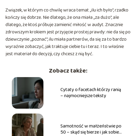
Związek, w którym co chwilę wraca temat „ilu ich było”, rzadko
kończy się dobrze. Nie dlatego, że ona miała „za dużo”, ale
dlatego, że ktoś próbuje zamienić miłość w audyt. Znacznie
zdrowszym krokiem jest przyjęcie prostej prawdy: nie da się po
dziewczynie „poznać”, ilu miała partnerów, da się za to bardzo
wyraźnie zobaczyć, jak traktuje ciebie tu i teraz. I to właśnie
jest materiał do decyzji, czy chcesz z nią być.
Zobacz także:
Cytaty o facetach którzy ranią
– najmocniejsze teksty
Samotność w małżeństwie po
50 – skąd się bierze i jak sobie