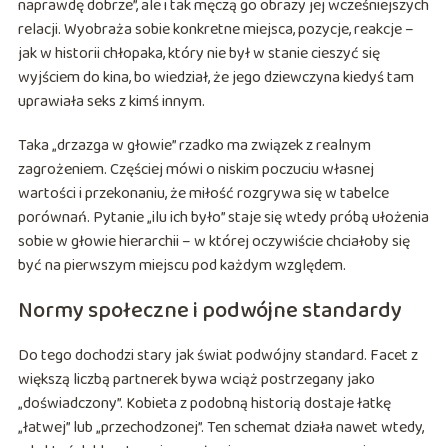
naprawdę dobrze”, ale i tak męczą go obrazy jej wcześniejszych
relacji. Wyobraża sobie konkretne miejsca, pozycje, reakcje –
jak w historii chłopaka, który nie był w stanie cieszyć się
wyjściem do kina, bo wiedział, że jego dziewczyna kiedyś tam
uprawiała seks z kimś innym.
Taka „drzazga w głowie” rzadko ma związek z realnym
zagrożeniem. Częściej mówi o niskim poczuciu własnej
wartości i przekonaniu, że miłość rozgrywa się w tabelce
porównań. Pytanie „ilu ich było” staje się wtedy próbą ułożenia
sobie w głowie hierarchii – w której oczywiście chciałoby się
być na pierwszym miejscu pod każdym względem.
Normy społeczne i podwójne standardy
Do tego dochodzi stary jak świat podwójny standard. Facet z
większą liczbą partnerek bywa wciąż postrzegany jako
„doświadczony”. Kobieta z podobną historią dostaje łatkę
„łatwej” lub „przechodzonej”. Ten schemat działa nawet wtedy,