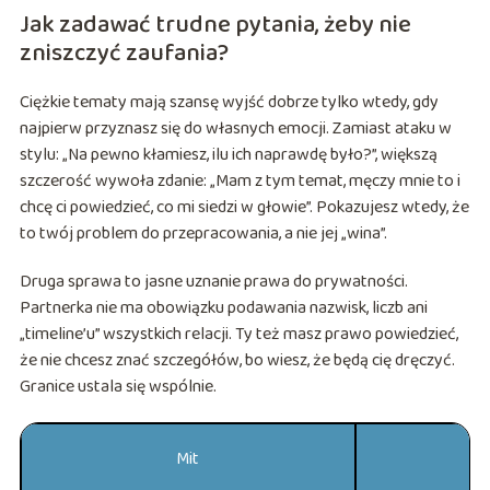
Jak zadawać trudne pytania, żeby nie
zniszczyć zaufania?
Ciężkie tematy mają szansę wyjść dobrze tylko wtedy, gdy
najpierw przyznasz się do własnych emocji. Zamiast ataku w
stylu: „Na pewno kłamiesz, ilu ich naprawdę było?”, większą
szczerość wywoła zdanie: „Mam z tym temat, męczy mnie to i
chcę ci powiedzieć, co mi siedzi w głowie”. Pokazujesz wtedy, że
to twój problem do przepracowania, a nie jej „wina”.
Druga sprawa to jasne uznanie prawa do prywatności.
Partnerka nie ma obowiązku podawania nazwisk, liczb ani
„timeline’u” wszystkich relacji. Ty też masz prawo powiedzieć,
że nie chcesz znać szczegółów, bo wiesz, że będą cię dręczyć.
Granice ustala się wspólnie.
Mit