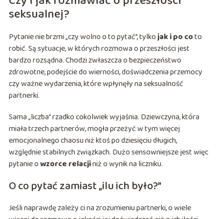
Czy i jak rozmawiać o przeszłości
seksualnej?
Pytanie nie brzmi „czy wolno o to pytać”, tylko
jak i po co
to
robić. Są sytuacje, w których rozmowa o przeszłości jest
bardzo rozsądna. Chodzi zwłaszcza o bezpieczeństwo
zdrowotne, podejście do wierności, doświadczenia przemocy
czy ważne wydarzenia, które wpłynęły na seksualność
partnerki.
Sama „liczba” rzadko cokolwiek wyjaśnia. Dziewczyna, która
miała trzech partnerów, mogła przeżyć w tym więcej
emocjonalnego chaosu niż ktoś po dziesięciu długich,
względnie stabilnych związkach. Dużo sensowniejsze jest więc
pytanie o
wzorce relacji
niż o wynik na liczniku.
O co pytać zamiast „ilu ich było?”
Jeśli naprawdę zależy ci na zrozumieniu partnerki, o wiele