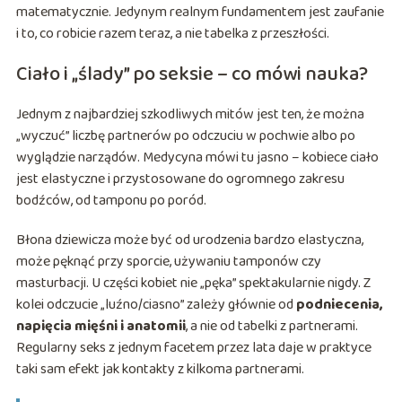
matematycznie. Jedynym realnym fundamentem jest zaufanie
i to, co robicie razem teraz, a nie tabelka z przeszłości.
Ciało i „ślady” po seksie – co mówi nauka?
Jednym z najbardziej szkodliwych mitów jest ten, że można
„wyczuć” liczbę partnerów po odczuciu w pochwie albo po
wyglądzie narządów. Medycyna mówi tu jasno – kobiece ciało
jest elastyczne i przystosowane do ogromnego zakresu
bodźców, od tamponu po poród.
Błona dziewicza może być od urodzenia bardzo elastyczna,
może pęknąć przy sporcie, używaniu tamponów czy
masturbacji. U części kobiet nie „pęka” spektakularnie nigdy. Z
kolei odczucie „luźno/ciasno” zależy głównie od
podniecenia,
napięcia mięśni i anatomii
, a nie od tabelki z partnerami.
Regularny seks z jednym facetem przez lata daje w praktyce
taki sam efekt jak kontakty z kilkoma partnerami.