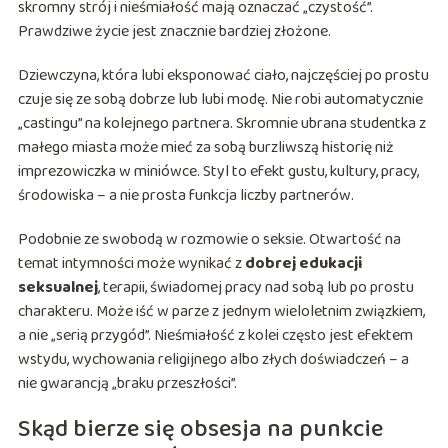
skromny strój i nieśmiałość mają oznaczać „czystość”.
Prawdziwe życie jest znacznie bardziej złożone.
Dziewczyna, która lubi eksponować ciało, najczęściej po prostu
czuje się ze sobą dobrze lub lubi modę. Nie robi automatycznie
„castingu” na kolejnego partnera. Skromnie ubrana studentka z
małego miasta może mieć za sobą burzliwszą historię niż
imprezowiczka w miniówce. Styl to efekt gustu, kultury, pracy,
środowiska – a nie prosta funkcja liczby partnerów.
Podobnie ze swobodą w rozmowie o seksie. Otwartość na
temat intymności może wynikać z
dobrej edukacji
seksualnej
, terapii, świadomej pracy nad sobą lub po prostu
charakteru. Może iść w parze z jednym wieloletnim związkiem,
a nie „serią przygód”. Nieśmiałość z kolei często jest efektem
wstydu, wychowania religijnego albo złych doświadczeń – a
nie gwarancją „braku przeszłości”.
Skąd bierze się obsesja na punkcie