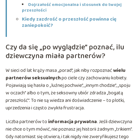
Dojrzałość emocjonalna i stosunek do twojej
przeszłości
Kiedy zazdrość o przeszłość powinna cię
zaniepokoić?
Czy da się „po wyglądzie” poznać, ilu
dziewczyna miała partnerów?
W sieci od lat krąży masa „porad”, jak niby rozpoznać
wielu
partnerów seksualnych
po ciele czy zachowaniu kobiety.
Pojawiają się hasła o „luźnej pochwie”, „innym chodzie”, „spoju
w oczach” albo o tym, że seksowny ubiór zdradza „bogatą
przeszłość”. To nie są wiedza ani doświadczenie – to plotki,
uprzedzenia i często zwykła frustracja.
Liczba partnerów to
informacja prywatna
. Jeśli dziewczyna
nie chce o tym mówić, nie poznasz jej historii żadnym „trikiem”.
Gdy natomiast się otwiera, i tak nigdy nie zweryfikujesz tego